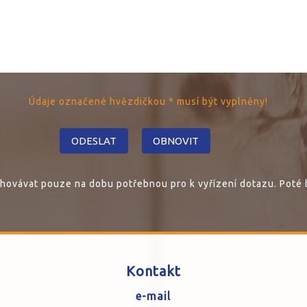
Údaje označené hvězdičkou * musí být vyplněny!
ovávat pouze na dobu potřebnou pro k vyřízení dotazu. Poté 
Kontakt
e-mail