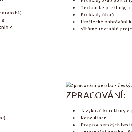
Překlady z/do perštin
Technické překlady, li
eheránská).
Překlady filmů
 a
Umělecké nahrávání 
knih v
Vítáme rozsáhlé projek
ZPRACOVÁNÍ:
Jazykové korektury v 
ní)
Konzultace
Přepisy perských text
Zpracování persko - če