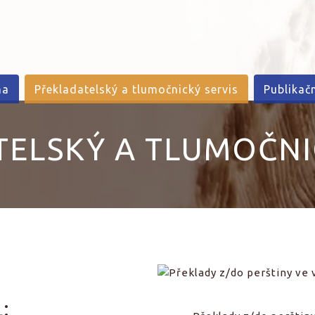
na
Překladatelský a tlumočnický servis
Publikač
ELSKÝ A TLUMOČNI
: