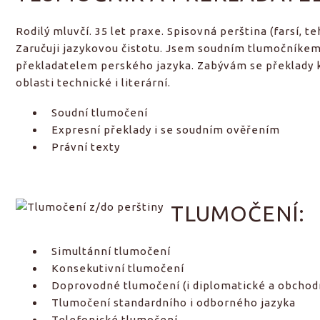
Rodilý mluvčí. 35 let praxe. Spisovná perština (farsí, t
Zaručuji jazykovou čistotu. Jsem soudním tlumočníkem
překladatelem perského jazyka. Zabývám se překlady 
oblasti technické i literární.
Soudní tlumočení
Expresní překlady i se soudním ověřením
Právní texty
TLUMOČENÍ:
Simultánní tlumočení
Konsekutivní tlumočení
Doprovodné tlumočení (i diplomatické a obchod
Tlumočení standardního i odborného jazyka
Telefonické tlumočení