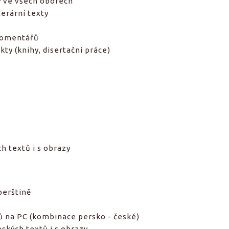
y ve všech oborech
terární texty
komentářů
ty (knihy, disertační práce)
perštině
ů na PC (kombinace persko - české)
ských textů i s obrazy