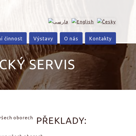
ní činnost
Výstavy
O nás
Kontakty
CKÝ SERVIS
PŘEKLADY: